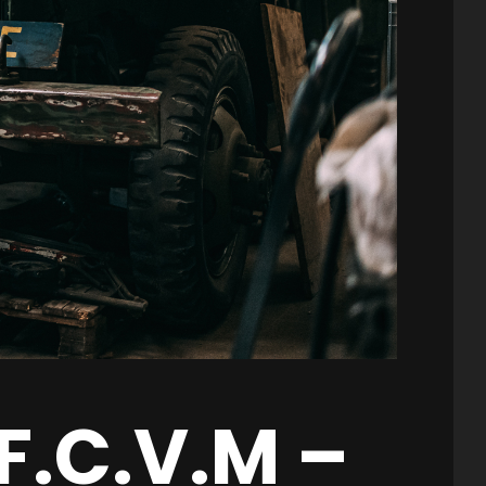
.F.C.V.M –